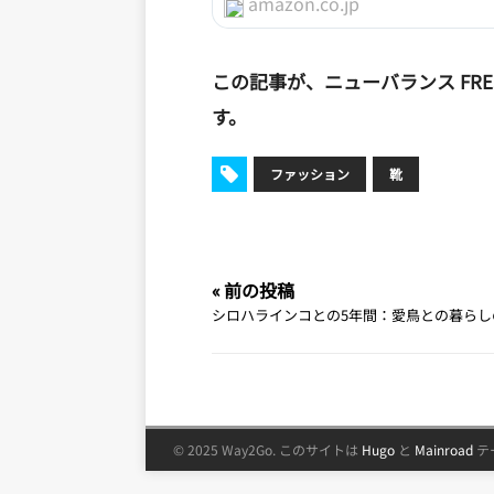
amazon.co.jp
この記事が、ニューバランス FRE
す。
ファッション
靴
« 前の投稿
シロハラインコとの5年間：愛鳥との暮らし
© 2025 Way2Go.
このサイトは
Hugo
と
Mainroad
テ